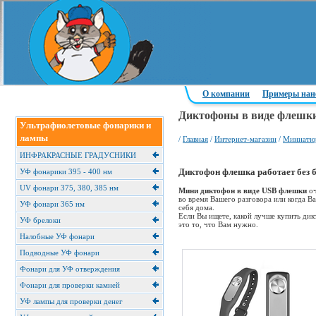
О компании
Примеры нан
Диктофоны в виде флешк
Ультрафиолетовые фонарики и
лампы
/
Главная
/
Интернет-магазин
/
Миниатю
ИНФРАКРАСНЫЕ ГРАДУСНИКИ
УФ фонарики 395 - 400 нм
Диктофон флешка работает без б
UV фонари 375, 380, 385 нм
Мини диктофон в виде USB флешки
оч
во время Вашего разговора или когда В
УФ фонари 365 нм
себя дома.
Если Вы ищете, какой лучше купить дик
УФ брелоки
это то, что Вам нужно.
Налобные УФ фонари
Подводные УФ фонари
Фонари для УФ отверждения
Фонари для проверки камней
УФ лампы для проверки денег