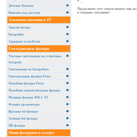
* …
Детские бинокли
Продолжать этот список можно еще дол
в спорных ситуациях!
Бинокли под логотип
Элементы питания и ЗУ
Аккумуляторы
Батарейки
Зарядные устройства
Светодиодные фонари
Уличные светильники на солнечных
батареях
Cветильники на батарейках
Светодиодные фонари Fenix
Налобные фонари Fenix
Налобные аккумуляторные фонари
Мощные фонари XM-L T6
Фонари прожекторы
Красные led фонари
Зелёные led фонари
ИК фонари
Мини фонарики и лазеры