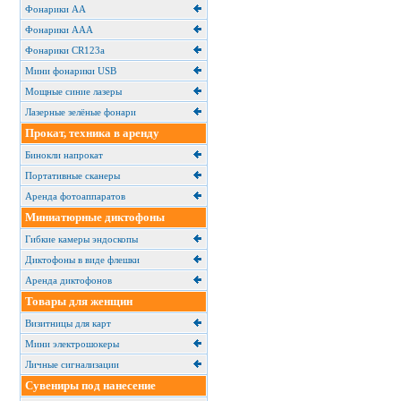
Фонарики АА
Фонарики ААА
Фонарики CR123a
Мини фонарики USB
Мощные синие лазеры
Лазерные зелёные фонари
Прокат, техника в аренду
Бинокли напрокат
Портативные сканеры
Аренда фотоаппаратов
Миниатюрные диктофоны
Гибкие камеры эндоскопы
Диктофоны в виде флешки
Аренда диктофонов
Товары для женщин
Визитницы для карт
Мини электрошокеры
Личные сигнализации
Сувениры под нанесение