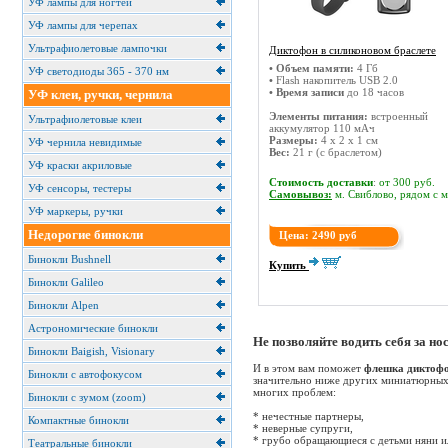
УФ лампы для ногтей
УФ лампы для черепах
Ультрафиолетовые лампочки
Диктофон в силиконовом браслете
•
Объем памяти:
4 Гб
УФ светодиоды 365 - 370 нм
•
Flash накопитель USB 2.0
• Время записи
до 18 часов
УФ клеи, ручки, чернила
Элементы питания:
встроенный
Ультрафиолетовые клеи
аккумулятор 110 мАч
Размеры:
4 x 2 x 1 см
УФ чернила невидимые
Вес:
21 г (с браслетом)
УФ краски акриловые
Стоимость доставки
:
от 300 руб.
УФ сенсоры, тестеры
Cамовывоз:
м. Свиблово, рядом с 
УФ маркеры, ручки
Недорогие бинокли
Цена: 2490 руб
Бинокли Bushnell
Купить
Бинокли Galileo
Бинокли Alpen
Астрономические бинокли
Не позволяйте водить себя за нос
Бинокли Baigish, Visionary
И в этом вам поможет
флешка диктофо
Бинокли с автофокусом
значительно ниже других миниатюрных 
многих проблем:
Бинокли с зумом (zoom)
* нечестные партнеры,
Компактные бинокли
* неверные супруги,
* грубо обращающиеся с детьми няни и
Театральные бинокли