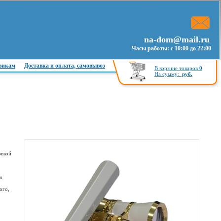
na-dom@mail.ru
Часы работы: с 10:00 до 22:00
викам
Доставка и оплата, самовывоз
В корзине товаров
0
На сумму:
руб.
овкой
я
ого,