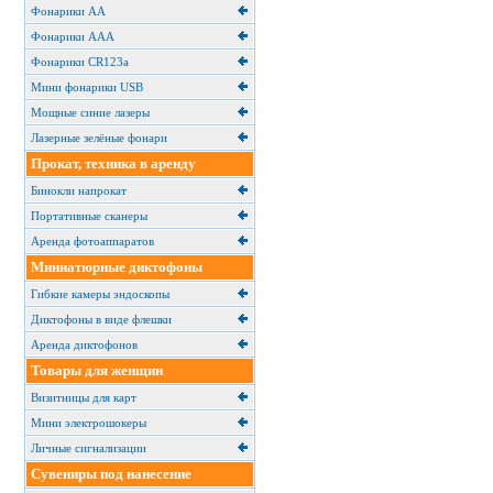
Фонарики АА
Фонарики ААА
Фонарики CR123a
Мини фонарики USB
Мощные синие лазеры
Лазерные зелёные фонари
Прокат, техника в аренду
Бинокли напрокат
Портативные сканеры
Аренда фотоаппаратов
Миниатюрные диктофоны
Гибкие камеры эндоскопы
Диктофоны в виде флешки
Аренда диктофонов
Товары для женщин
Визитницы для карт
Мини электрошокеры
Личные сигнализации
Сувениры под нанесение