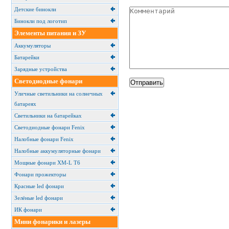
Детские бинокли
Бинокли под логотип
Элементы питания и ЗУ
Аккумуляторы
Батарейки
Зарядные устройства
Светодиодные фонари
Уличные светильники на солнечных
батареях
Cветильники на батарейках
Светодиодные фонари Fenix
Налобные фонари Fenix
Налобные аккумуляторные фонари
Мощные фонари XM-L T6
Фонари прожекторы
Красные led фонари
Зелёные led фонари
ИК фонари
Мини фонарики и лазеры