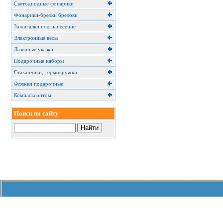
Светодиодные фонарики
Фонарики-брелки брелоки
Зажигалки под нанесение
Электронные весы
Лазерные указки
Подарочные наборы
Cтаканчики, термокружки
Фляжки подарочные
Компасы оптом
Поиск по сайту
Обращаем Ваше внимание на то, чт
и цены, размещенные 