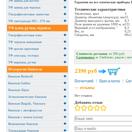
УФ лампы для ногтей
Гарантия на все оптические прибор
УФ лампы для черепах
Технические характеристики
Увеличение, крат
3
Ультрафиолетовые лампочки
Диаметр объектива (апертура), мм
25
Диаметр выходного зрачка, мм
8,3
УФ светодиоды 365 - 370 нм
Поле зрения на удалении 1000 м, м
131
УФ клеи, ручки, чернила
Видимый угол изображения, °
8,3
Вес, кг
0,25
Габариты, мм
90x1
Ультрафиолетовые клеи
УФ чернила невидимые
УФ краски акриловые
Стоимость доставки
:
от 300 руб.
УФ сенсоры, тестеры
Cамовывоз:
м. Свиблово, рядом с ме
УФ маркеры, ручки
Недорогие бинокли
2390
руб
Бинокли Bushnell
Предыдущий
|
Назад в раздел
|
Сле
Бинокли Galileo
— отзывы
Бинокли Alpen
Нет отзывов.
Астрономические бинокли
Добавить отзыв
Бинокли Baigish, Visionary
Бинокли с автофокусом
Бинокли с зумом (zoom)
Компактные бинокли
Театральные бинокли