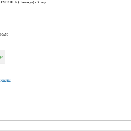
ы LEVENHUK (Левенгук)
- 3 года.
30x50
тро
дующий