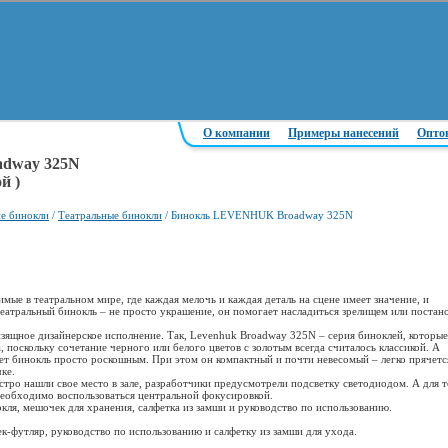
О компании
Примеры нанесений
Опто
dway 325N
й )
е бинокли
/
Театральные бинокли
/
Бинокль LEVENHUK Broadway 325N
мые в театральном мире, где каждая мелочь и каждая деталь на сцене имеет значение, и
Театральный бинокль – не просто украшение, он помогает насладиться зрелищем или постан
изящное дизайнерское исполнение. Так, Levenhuk Broadway 325N – серия биноклей, которые
 поскольку сочетание черного или белого цветов с золотым всегда считалось классикой. А
ет бинокль просто роскошным. При этом он компактный и почти невесомый – легко прячетс
ке.
стро нашли свое место в зале, разработчики предусмотрели подсветку светодиодом. А для т
необходимо воспользоваться центральной фокусировкой.
окля, мешочек для хранения, салфетка из замши и руководство по использованию.
к-футляр, руководство по использованию и салфетку из замши для ухода.