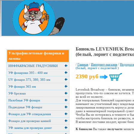
Бинокль LEVENHUK Broa
Ультрафиолетовые фонарики и
(белый, лорнет с подсветко
лампы
/
Главная
/
Интернет-магазин
/
Недороги
ИНФРАКРАСНЫЕ ГРАДУСНИКИ
(белый, лорнет с подсветкой )
УФ фонарики 395 - 400 нм
2390
руб
UV фонари 375, 380, 385 нм
УФ фонари 365 нм
Levenhuk Broadway – бинокли, незамени
пропустить что-то совсем не хочется. 
УФ брелоки
во всей ее полноте.
Налобные УФ фонари
Для театральных биноклей характерно 
намекают на утонченный вкус владельца,
Подводные УФ фонари
лакированная поверхность корпуса дела
даже в миниатюрной театральной сумоч
Фонари для УФ отверждения
Чтобы Вы не потерялись в темноте и бы
чтобы настроить бинокль по резкости, 
Фонари для проверки камней
В комплект поставки входит, кроме бин
УФ лампы для проверки денег
К биноклю
Вы также
получаете
мешоче